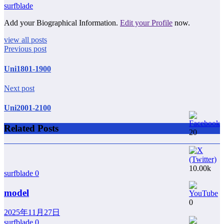
surfblade
Add your Biographical Information.
Edit your Profile
now.
view all posts
Previous post
Uni1801-1900
Next post
Uni2001-2100
Related Posts
20
10.00k
surfblade
0
model
0
2025年11月27日
surfblade
0