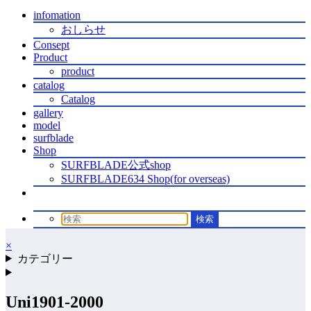
infomation
おしらせ
Consept
Product
product
catalog
Catalog
gallery
model
surfblade
Shop
SURFBLADE公式shop
SURFBLADE634 Shop(for overseas)
×
カテゴリー
Uni1901-2000